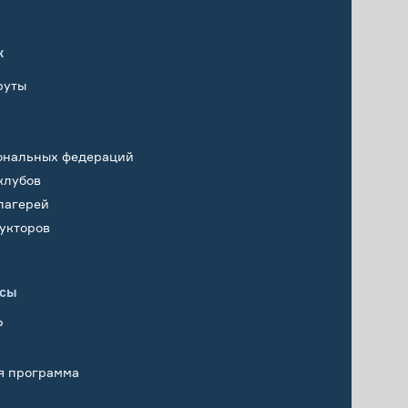
х
руты
ональных федераций
клубов
лагерей
укторов
исы
Р
я программа