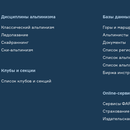
Дисциплины альпинизма
Базы данны
Классический альпинизм
Горы и марш
Ледолазание
Альпинисты
Скайраннинг
Документы
Ски-альпинизм
Список реги
Список альп
Список альп
Клубы и секции
Биржа инстр
Список клубов и секций
Online-серв
Сервисы ФА
Страхование
Издательска