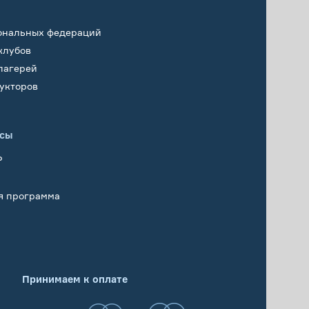
ональных федераций
клубов
лагерей
укторов
исы
Р
я программа
Принимаем к оплате