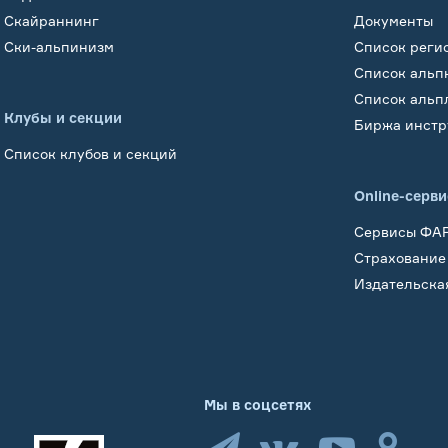
Скайраннинг
Документы
Ски-альпинизм
Список реги
Список альп
Список альп
Клубы и секции
Биржа инстр
Список клубов и секций
Online-серв
Сервисы ФА
Страхование
Издательска
Мы в соцсетях