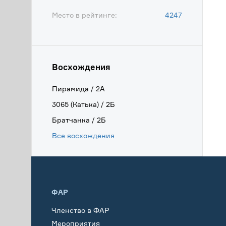
Место в рейтинге:
4247
Восхождения
Пирамида / 2А
3065 (Катька) / 2Б
Братчанка / 2Б
Все восхождения
ФАР
Членство в ФАР
Мероприятия