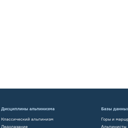
Дисциплины альпинизма
Базы данны
Классический альпинизм
Горы и марш
Ледолазание
Альпинисты