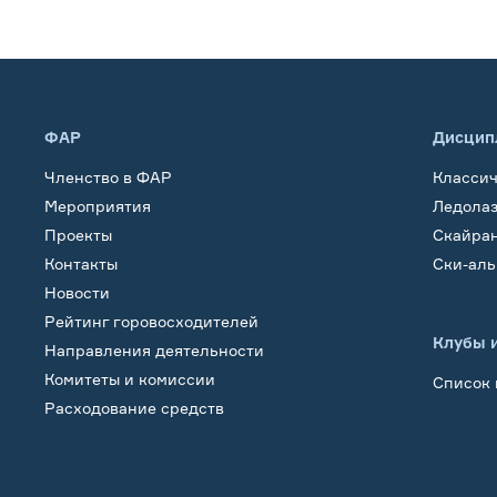
ФАР
Дисцип
Членство в ФАР
Класси
Мероприятия
Ледола
Проекты
Скайра
Контакты
Ски-ал
Новости
Рейтинг горовосходителей
Клубы 
Направления деятельности
Комитеты и комиссии
Список 
Расходование средств
Обучение