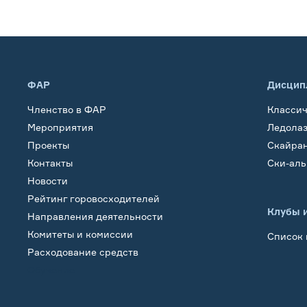
ФАР
Дисцип
Членство в ФАР
Класси
Мероприятия
Ледола
Проекты
Скайра
Контакты
Ски-ал
Новости
Рейтинг горовосходителей
Клубы 
Направления деятельности
Комитеты и комиссии
Список 
Расходование средств
Обучение