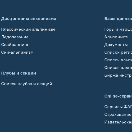
Дисциплины альпинизма
Базы данны
Классический альпинизм
Горы и марш
Ледолазание
Альпинисты
Скайраннинг
Документы
Ски-альпинизм
Список реги
Список альп
Список альп
Клубы и секции
Биржа инстр
Список клубов и секций
Online-серв
Сервисы ФА
Страхование
Издательска