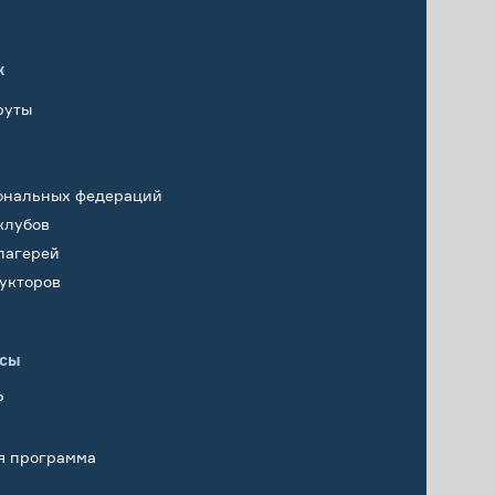
х
руты
ональных федераций
клубов
лагерей
укторов
исы
Р
я программа