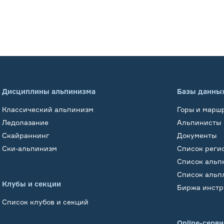
Дисциплины альпинизма
Базы данны
Классический альпинизм
Горы и марш
Ледолазание
Альпинисты
Скайраннинг
Документы
Ски-альпинизм
Список реги
Список альп
Список альп
Клубы и секции
Биржа инстр
Список клубов и секций
Online-серв