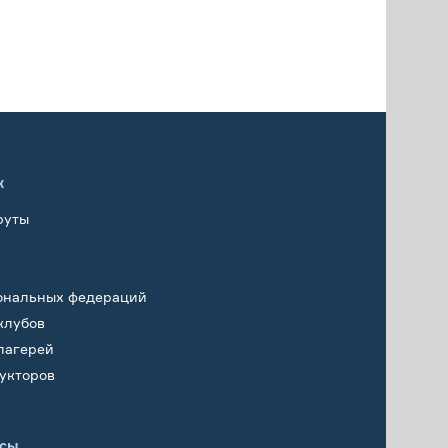
х
руты
ональных федераций
клубов
лагерей
укторов
исы