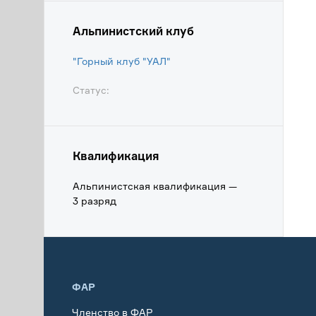
Альпинистский клуб
"Горный клуб "УАЛ"
Статус:
Квалификация
Альпинистская квалификация —
3 разряд
ФАР
Членство в ФАР