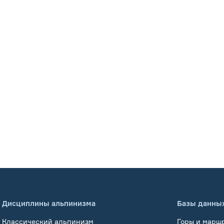
Дисциплины альпинизма
Базы данны
Классический альпинизм
Горы и марш