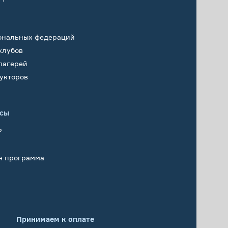
ональных федераций
клубов
лагерей
укторов
исы
Р
я программа
Принимаем к оплате