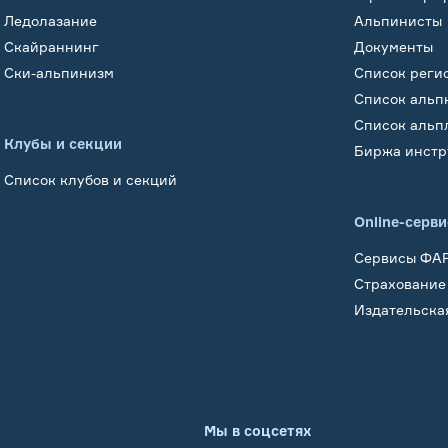
Ледолазание
Альпинисты
Скайраннинг
Документы
Ски-альпинизм
Список реги
Список альп
Список альп
Клубы и секции
Биржа инстр
Список клубов и секций
Online-серв
Сервисы ФА
Страхование
Издательска
Мы в соцсетях