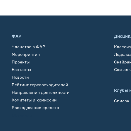
ФАР
Дисцип
Членство в ФАР
Класси
Мероприятия
Ледола
Проекты
Скайра
Контакты
Ски-ал
Новости
Рейтинг горовосходителей
Клубы 
Направления деятельности
Комитеты и комиссии
Список 
Расходование средств
Обучение