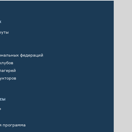
х
руты
ональных федераций
клубов
лагерей
укторов
исы
Р
я программа