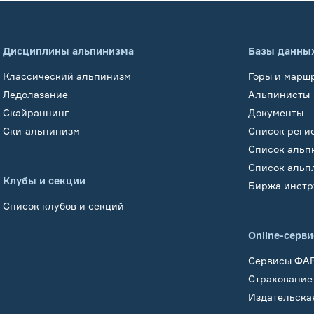
Дисциплины альпинизма
Базы данны
Классический альпинизм
Горы и марш
Ледолазание
Альпинисты
Скайраннинг
Документы
Ски-альпинизм
Список реги
Список альп
Список альп
Клубы и секции
Биржа инстр
Список клубов и секций
Online-серв
Сервисы ФА
Страхование
Издательска