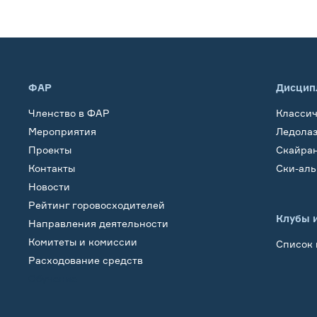
ФАР
Дисцип
Членство в ФАР
Класси
Мероприятия
Ледола
Проекты
Скайра
Контакты
Ски-ал
Новости
Рейтинг горовосходителей
Клубы 
Направления деятельности
Комитеты и комиссии
Список 
Расходование средств
Обучение