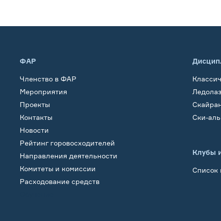
ФАР
Дисцип
Членство в ФАР
Класси
Мероприятия
Ледола
Проекты
Скайра
Контакты
Ски-ал
Новости
Рейтинг горовосходителей
Клубы 
Направления деятельности
Комитеты и комиссии
Список 
Расходование средств
Обучение