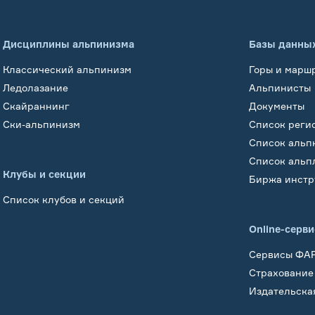
Дисциплины альпинизма
Базы данны
Классический альпинизм
Горы и марш
Ледолазание
Альпинисты
Скайраннинг
Документы
Ски-альпинизм
Список реги
Список альп
Список альп
Клубы и секции
Биржа инстр
Список клубов и секций
Online-серв
Сервисы ФА
Страхование
Издательска