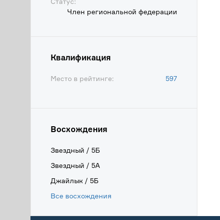
Статус:
Член региональной федерации
Квалификация
Место в рейтинге:
597
Восхождения
Звездный / 5Б
Звездный / 5А
Джайлык / 5Б
Все восхождения