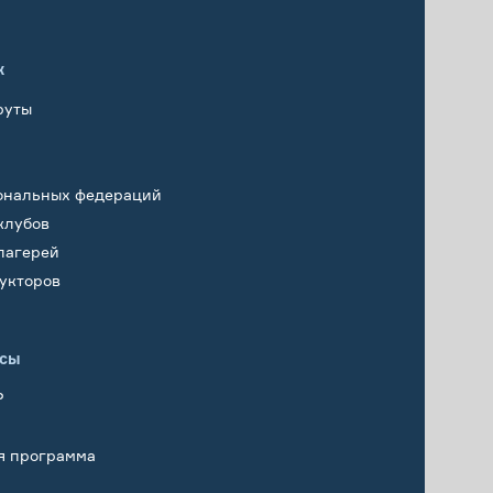
х
руты
ональных федераций
клубов
лагерей
укторов
исы
Р
я программа