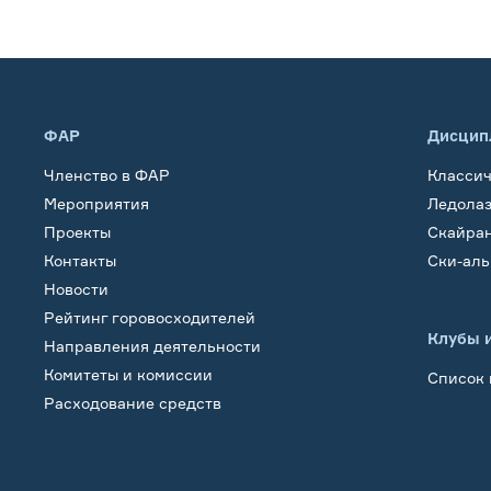
ФАР
Дисцип
Членство в ФАР
Класси
Мероприятия
Ледола
Проекты
Скайра
Контакты
Ски-ал
Новости
Рейтинг горовосходителей
Клубы 
Направления деятельности
Комитеты и комиссии
Список 
Расходование средств
Обучение