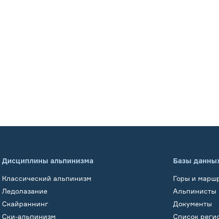
Дисциплины альпинизма
Базы данны
Классический альпинизм
Горы и марш
Ледолазание
Альпинисты
Скайраннинг
Документы
Ски-альпинизм
Список реги