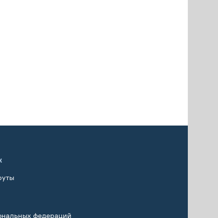
х
руты
ональных федераций