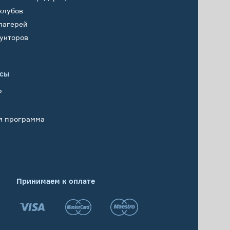
клубов
лагерей
укторов
исы
Р
я программа
Принимаем к оплате