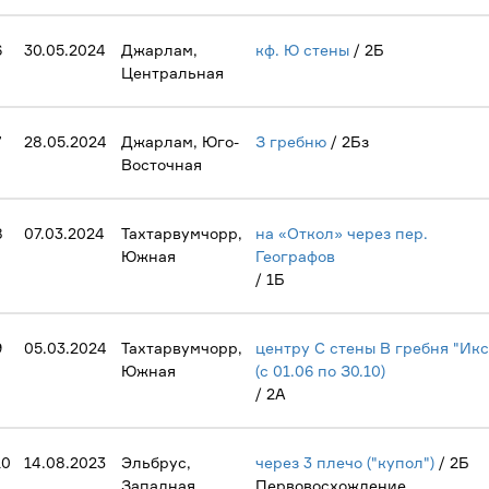
6
30.05.2024
Джарлам,
кф. Ю стены
/ 2Б
Центральная
7
28.05.2024
Джарлам, Юго-
З гребню
/ 2Бз
Восточная
8
07.03.2024
Тахтарвумчорр,
на «Откол» через пер.
Южная
Географов
/ 1Б
9
05.03.2024
Тахтарвумчорр,
центру С стены В гребня "Ик
Южная
(с 01.06 по З0.10)
/ 2А
10
14.08.2023
Эльбрус,
через 3 плечо ("купол")
/ 2Б
Западная
Первовосхождение