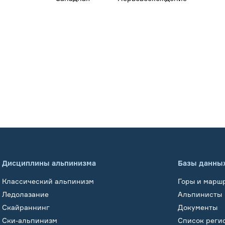
Дисциплины альпинизма
Базы данны
Классический альпинизм
Горы и марш
Ледолазание
Альпинисты
Скайраннинг
Документы
Ски-альпинизм
Список реги