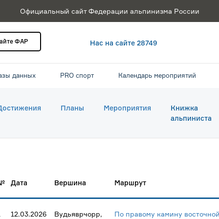
Официальный сайт Федерации альпинизма России
сайте ФАР
Нас на сайте 28749
азы данных
PRO спорт
Календарь мероприятий
Достижения
Планы
Мероприятия
Книжка
альпиниста
№
Дата
Вершина
Маршрут
1
12.03.2026
Вудьяврчорр,
По правому камину восточно