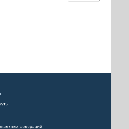
х
руты
ональных федераций