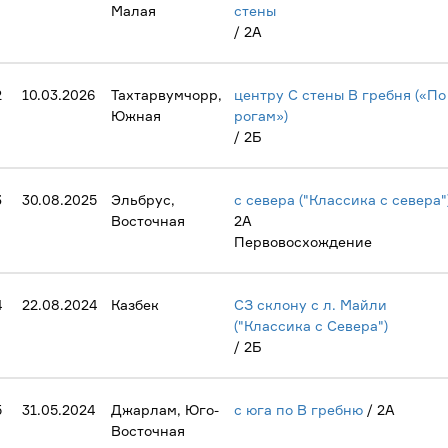
Малая
стены
/ 2А
2
10.03.2026
Тахтарвумчорр,
центру С стены В гребня («По
Южная
рогам»)
/ 2Б
3
30.08.2025
Эльбрус,
с севера ("Классика с севера"
Восточная
2А
Первовосхождение
4
22.08.2024
Казбек
СЗ склону с л. Майли
("Классика с Севера")
/ 2Б
5
31.05.2024
Джарлам, Юго-
с юга по В гребню
/ 2А
Восточная