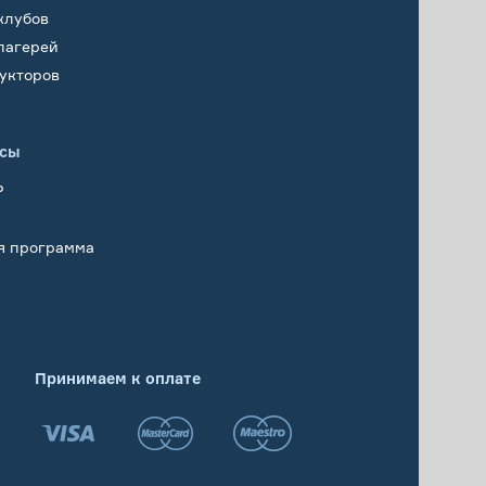
клубов
лагерей
укторов
исы
Р
я программа
Принимаем к оплате