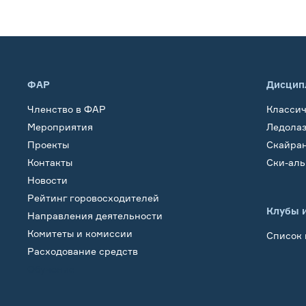
ФАР
Дисцип
Членство в ФАР
Класси
Мероприятия
Ледола
Проекты
Скайра
Контакты
Ски-ал
Новости
Рейтинг горовосходителей
Клубы 
Направления деятельности
Комитеты и комиссии
Список 
Расходование средств
Обучение