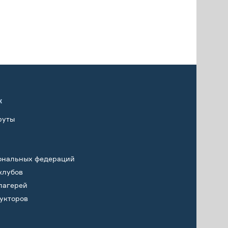
х
руты
ональных федераций
клубов
лагерей
укторов