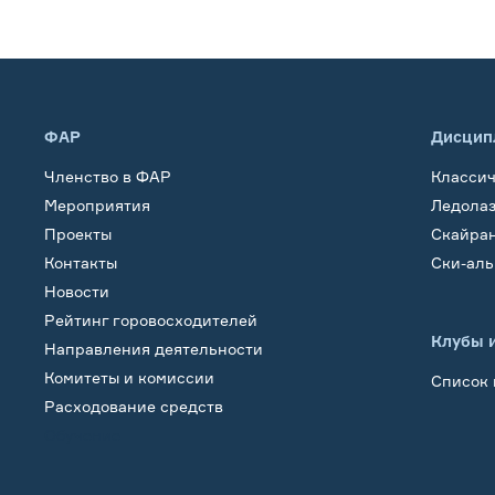
ФАР
Дисцип
Членство в ФАР
Класси
Мероприятия
Ледола
Проекты
Скайра
Контакты
Ски-ал
Новости
Рейтинг горовосходителей
Клубы 
Направления деятельности
Комитеты и комиссии
Список 
Расходование средств
Обучение