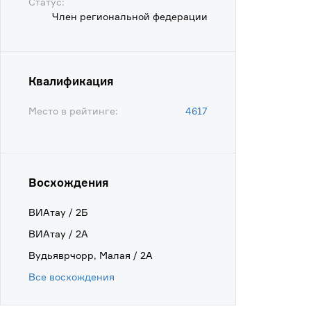
Статус:
Член региональной федерации
Квалификация
Место в рейтинге:
4617
Восхождения
ВИАтау / 2Б
ВИАтау / 2А
Вудьяврчорр, Малая / 2А
Все восхождения