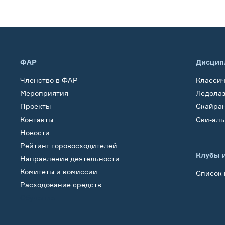
ФАР
Дисцип
Членство в ФАР
Класси
Мероприятия
Ледола
Проекты
Скайра
Контакты
Ски-ал
Новости
Рейтинг горовосходителей
Клубы 
Направления деятельности
Комитеты и комиссии
Список 
Расходование средств
Обучение