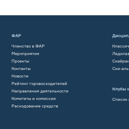
ФАР
Дисцип
Членство в ФАР
Класси
Мероприятия
Ледола
Проекты
Скайра
Контакты
Ски-ал
Новости
Рейтинг горовосходителей
Клубы 
Направления деятельности
Комитеты и комиссии
Список 
Расходование средств
Обучение