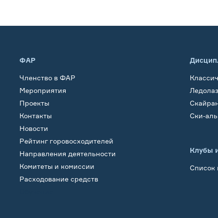
ФАР
Дисцип
Членство в ФАР
Класси
Мероприятия
Ледола
Проекты
Скайра
Контакты
Ски-ал
Новости
Рейтинг горовосходителей
Клубы 
Направления деятельности
Комитеты и комиссии
Список 
Расходование средств
Обучение