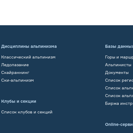
Дисциплины альпинизма
Базы данны
Классический альпинизм
Горы и марш
Ледолазание
Альпинисты
Скайраннинг
Документы
Ски-альпинизм
Список реги
Список альп
Список альп
Клубы и секции
Биржа инстр
Список клубов и секций
Online-серв