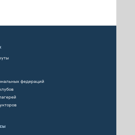
х
руты
ональных федераций
клубов
лагерей
укторов
исы