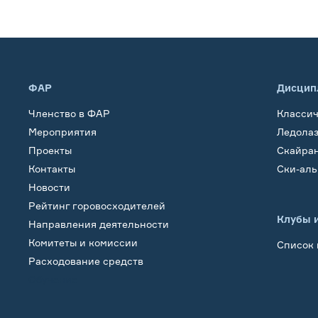
ФАР
Дисцип
Членство в ФАР
Класси
Мероприятия
Ледола
Проекты
Скайра
Контакты
Ски-ал
Новости
Рейтинг горовосходителей
Клубы 
Направления деятельности
Комитеты и комиссии
Список 
Расходование средств
Обучение