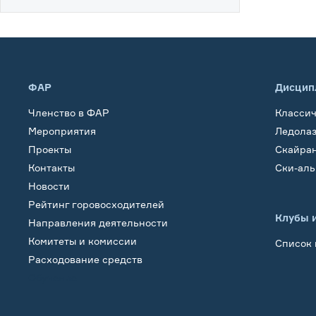
ФАР
Дисцип
Членство в ФАР
Класси
Мероприятия
Ледола
Проекты
Скайра
Контакты
Ски-ал
Новости
Рейтинг горовосходителей
Клубы 
Направления деятельности
Комитеты и комиссии
Список 
Расходование средств
Обучение