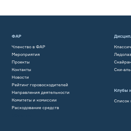
ФАР
Дисцип
Членство в ФАР
Класси
Мероприятия
Ледола
Проекты
Скайра
Контакты
Ски-ал
Новости
Рейтинг горовосходителей
Клубы 
Направления деятельности
Комитеты и комиссии
Список 
Расходование средств
Обучение