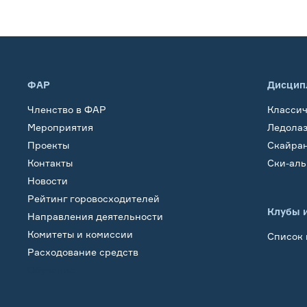
ФАР
Дисцип
Членство в ФАР
Класси
Мероприятия
Ледола
Проекты
Скайра
Контакты
Ски-ал
Новости
Рейтинг горовосходителей
Клубы 
Направления деятельности
Комитеты и комиссии
Список 
Расходование средств
Обучение