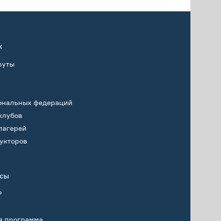
х
руты
ональных федераций
клубов
лагерей
укторов
исы
Р
я программа