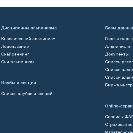
Дисциплины альпинизма
Базы данны
Классический альпинизм
Горы и марш
Ледолазание
Альпинисты
Скайраннинг
Документы
Ски-альпинизм
Список реги
Список альп
Список альп
Клубы и секции
Биржа инстр
Список клубов и секций
Online-серв
Сервисы ФА
Страхование
Издательска