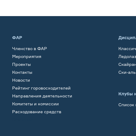
ФАР
Дисцип
Членство в ФАР
Класси
Мероприятия
Ледола
Проекты
Скайра
Контакты
Ски-ал
Новости
Рейтинг горовосходителей
Клубы 
Направления деятельности
Комитеты и комиссии
Список 
Расходование средств
Обучение