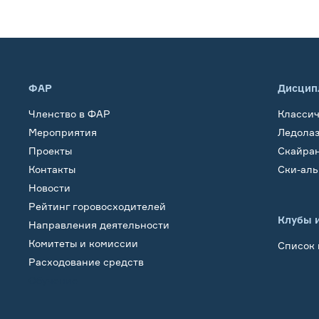
ФАР
Дисцип
Членство в ФАР
Класси
Мероприятия
Ледола
Проекты
Скайра
Контакты
Ски-ал
Новости
Рейтинг горовосходителей
Клубы 
Направления деятельности
Комитеты и комиссии
Список 
Расходование средств
Обучение