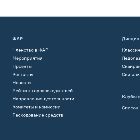
ФАР
Дисцип
Членство в ФАР
Класси
Мероприятия
Ледола
Проекты
Скайра
Контакты
Ски-ал
Новости
Рейтинг горовосходителей
Клубы 
Направления деятельности
Комитеты и комиссии
Список 
Расходование средств
Обучение