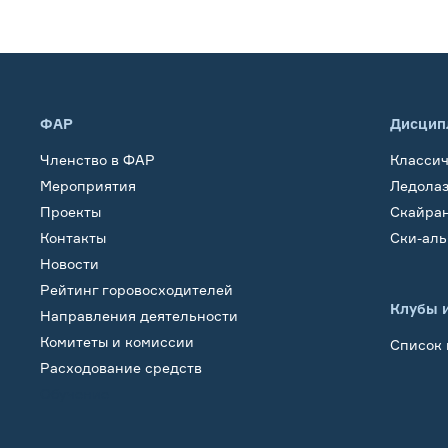
ФАР
Дисцип
Членство в ФАР
Класси
Мероприятия
Ледола
Проекты
Скайра
Контакты
Ски-ал
Новости
Рейтинг горовосходителей
Клубы 
Направления деятельности
Комитеты и комиссии
Список 
Расходование средств
Обучение