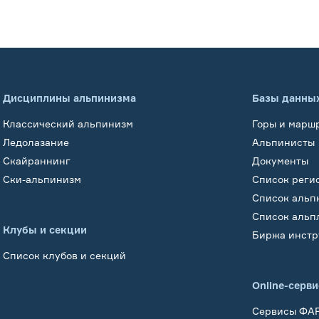
Дисциплины альпинизма
Базы данны
Классический альпинизм
Горы и марш
Ледолазание
Альпинисты
Скайраннинг
Документы
Ски-альпинизм
Список реги
Список альп
Список альп
Клубы и секции
Биржа инстр
Список клубов и секций
Online-серв
Сервисы ФА