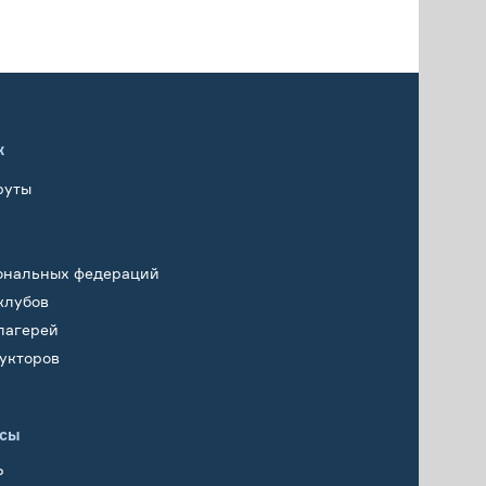
х
руты
ональных федераций
клубов
лагерей
укторов
исы
Р