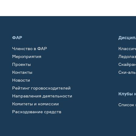
ФАР
Дисцип
Членство в ФАР
Класси
Мероприятия
Ледола
Проекты
Скайра
Контакты
Ски-ал
Новости
Рейтинг горовосходителей
Клубы 
Направления деятельности
Комитеты и комиссии
Список 
Расходование средств
Обучение