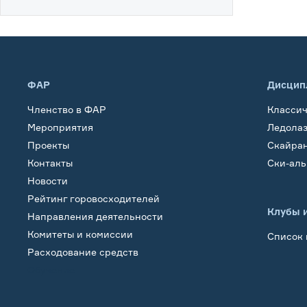
ФАР
Дисцип
Членство в ФАР
Класси
Мероприятия
Ледола
Проекты
Скайра
Контакты
Ски-ал
Новости
Рейтинг горовосходителей
Клубы 
Направления деятельности
Комитеты и комиссии
Список 
Расходование средств
Обучение