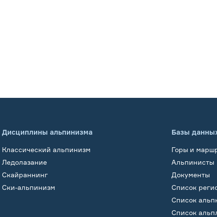
Дисциплины альпинизма
Базы данны
Классический альпинизм
Горы и марш
Ледолазание
Альпинисты
Скайраннинг
Документы
Ски-альпинизм
Список реги
Список альп
Список альп