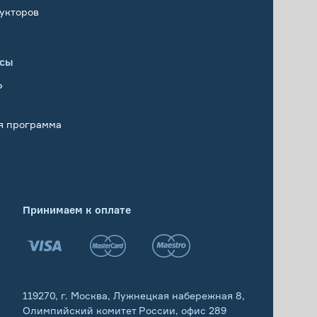
укторов
исы
Р
я программа
Принимаем к оплате
119270, г. Москва, Лужнецкая набережная 8,
Олимпийский комитет России, офис 289