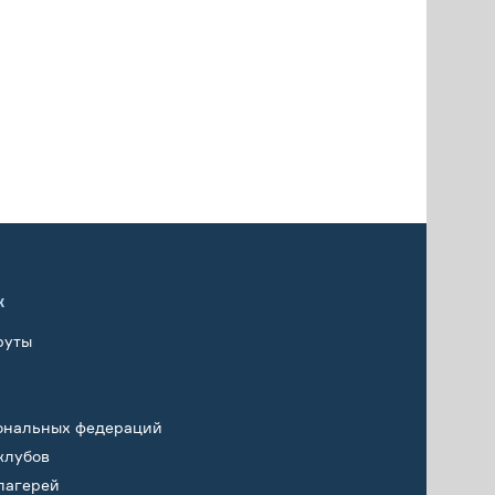
х
руты
ональных федераций
клубов
лагерей