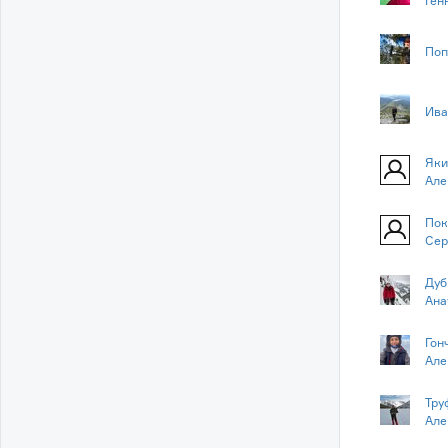
Ген
Поп
Ива
Яки
Але
Пок
Сер
Дуб
Ана
Гон
Але
Тру
Але