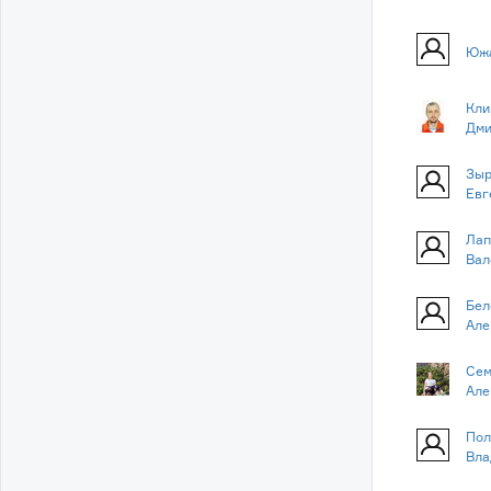
Южа
Кли
Дми
Зыр
Евг
Лап
Вал
Бел
Але
Сем
Але
Пол
Вла