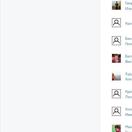
Гим
Иль
Кал
Бак
Ген
Бал
Вик
Худ
Але
Кри
Лео
Кол
Ива
Ман