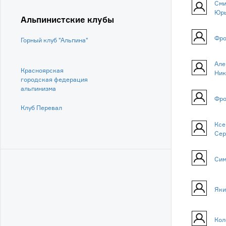
Сми
Юр
Альпинистские клубы
Фро
Горный клуб "Альпина"
Але
Красноярская
Ник
городская федерация
альпинизма
Фро
Клуб Перевал
Ксе
Сер
Сим
Яки
Кол