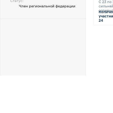
Статус:
С 23 по
Член региональной федерации
сильне
соревно
Количе
участни
24