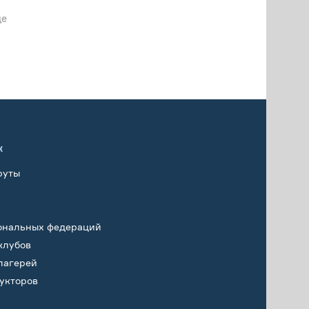
ще
х
руты
ональных федераций
клубов
лагерей
укторов