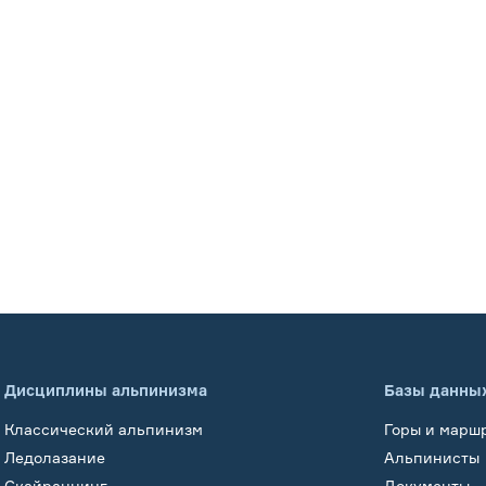
Дисциплины альпинизма
Базы данны
Классический альпинизм
Горы и марш
Ледолазание
Альпинисты
Скайраннинг
Документы