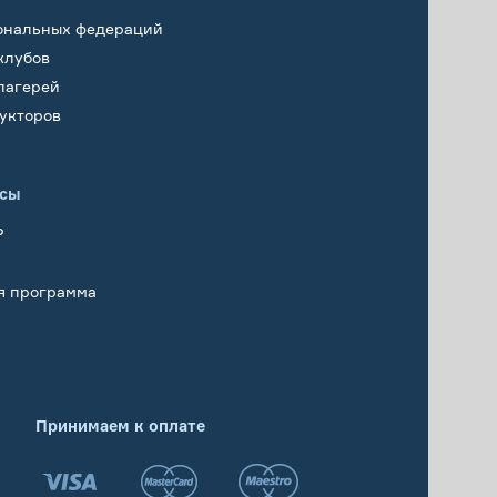
ональных федераций
клубов
лагерей
укторов
исы
Р
я программа
Принимаем к оплате