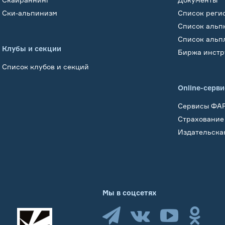
Ски-альпинизм
Список реги
Список альп
Список альп
Клубы и секции
Биржа инстр
Список клубов и секций
Online-серв
Сервисы ФА
Страхование
Издательска
Мы в соцсетях