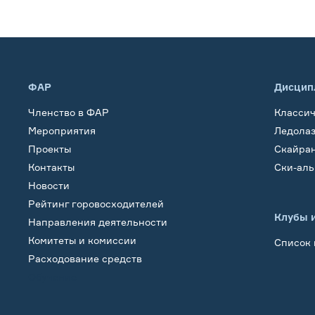
ФАР
Дисцип
Членство в ФАР
Класси
Мероприятия
Ледола
Проекты
Скайра
Контакты
Ски-ал
Новости
Рейтинг горовосходителей
Клубы 
Направления деятельности
Комитеты и комиссии
Список 
Расходование средств
Обучение