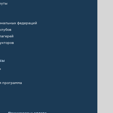
руты
ональных федераций
клубов
лагерей
укторов
исы
Р
я программа