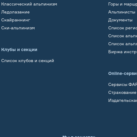
Классический альпинизм
Горы и марш
Ледолазание
Альпинисты
Скайраннинг
Документы
Ски-альпинизм
Список реги
Список альп
Список альп
Клубы и секции
Биржа инстр
Список клубов и секций
Online-серв
Сервисы ФА
Страхование
Издательска