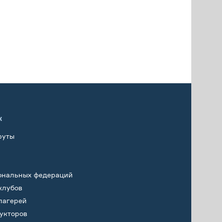
х
руты
ональных федераций
клубов
лагерей
укторов