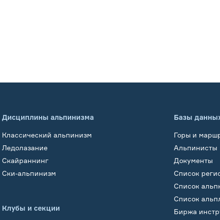
Дисциплины альпинизма
Базы данны
Классический альпинизм
Горы и марш
Ледолазание
Альпинисты
Скайраннинг
Документы
Ски-альпинизм
Список реги
Список альп
Список альп
Клубы и секции
Биржа инстр