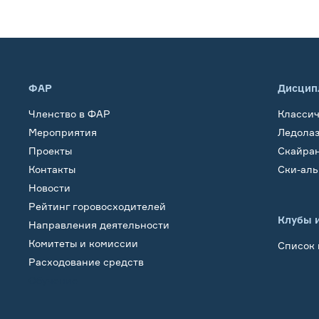
ФАР
Дисцип
Членство в ФАР
Класси
Мероприятия
Ледола
Проекты
Скайра
Контакты
Ски-ал
Новости
Рейтинг горовосходителей
Клубы 
Направления деятельности
Комитеты и комиссии
Список 
Расходование средств
Обучение