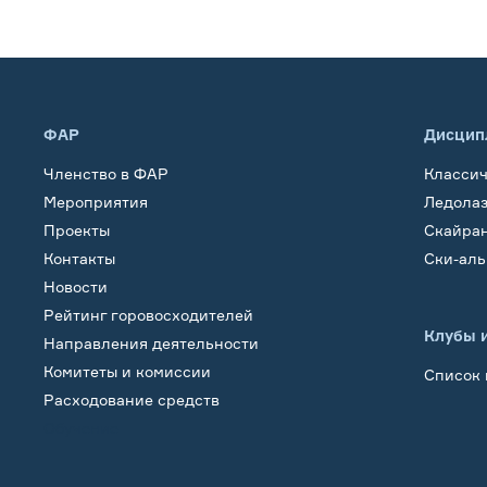
ФАР
Дисцип
Членство в ФАР
Класси
Мероприятия
Ледола
Проекты
Скайра
Контакты
Ски-ал
Новости
Рейтинг горовосходителей
Клубы 
Направления деятельности
Комитеты и комиссии
Список 
Расходование средств
Обучение