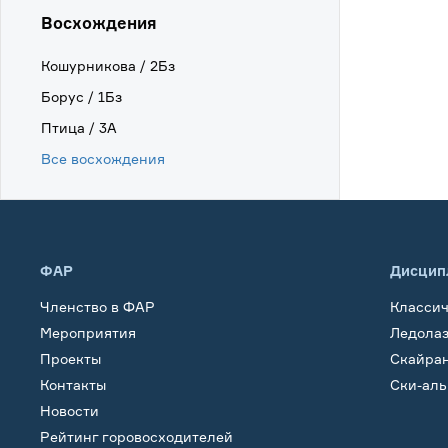
Восхождения
Кошурникова / 2Бз
Борус / 1Бз
Птица / 3А
Все восхождения
ФАР
Дисцип
Членство в ФАР
Класси
Мероприятия
Ледола
Проекты
Скайра
Контакты
Ски-ал
Новости
Рейтинг горовосходителей