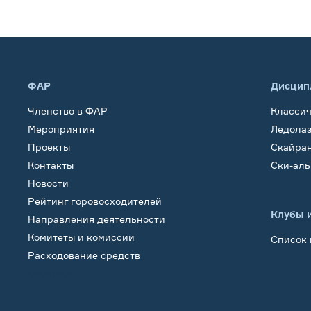
ФАР
Дисцип
Членство в ФАР
Класси
Мероприятия
Ледола
Проекты
Скайра
Контакты
Ски-ал
Новости
Рейтинг горовосходителей
Клубы 
Направления деятельности
Комитеты и комиссии
Список 
Расходование средств
Обучение