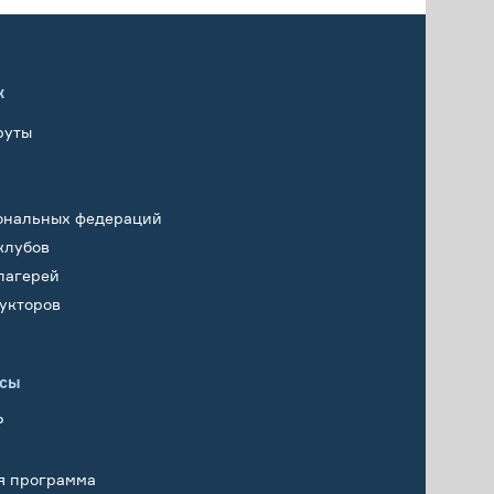
х
руты
ональных федераций
клубов
лагерей
укторов
исы
Р
я программа