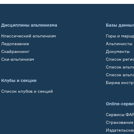
Дисциплины альпинизма
Базы данны
Классический альпинизм
Горы и марш
Ледолазание
Альпинисты
Скайраннинг
Документы
Ски-альпинизм
Список реги
Список альп
Список альп
Клубы и секции
Биржа инстр
Список клубов и секций
Online-серв
Сервисы ФА
Страхование
Издательска