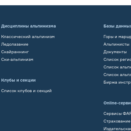
Дисциплины альпинизма
Базы данны
Классический альпинизм
Горы и марш
Ледолазание
Альпинисты
Скайраннинг
Документы
Ски-альпинизм
Список реги
Список альп
Список альп
Клубы и секции
Биржа инстр
Список клубов и секций
Online-серв
Сервисы ФА
Страхование
Издательска