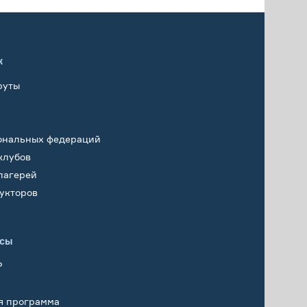
х
руты
ональных федераций
клубов
лагерей
укторов
исы
Р
я программа