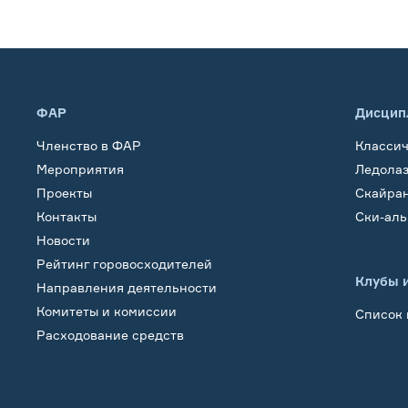
ФАР
Дисцип
Членство в ФАР
Класси
Мероприятия
Ледола
Проекты
Скайра
Контакты
Ски-ал
Новости
Рейтинг горовосходителей
Клубы 
Направления деятельности
Комитеты и комиссии
Список 
Расходование средств
Обучение