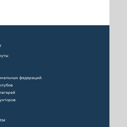
х
руты
ональных федераций
клубов
лагерей
укторов
исы