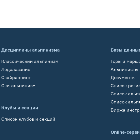
Дисциплины альпинизма
Базы данны
Классический альпинизм
Горы и марш
Ледолазание
Альпинисты
Скайраннинг
Документы
Ски-альпинизм
Список реги
Список альп
Список альп
Клубы и секции
Биржа инстр
Список клубов и секций
Online-серв