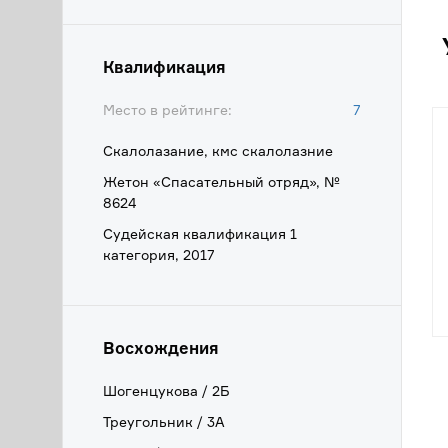
Квалификация
Место в рейтинге:
7
Скалолазание, кмс скалолазние
Жетон «Спасательный отряд», №
8624
Судейская квалификация 1
категория, 2017
Восхождения
Шогенцукова / 2Б
Треугольник / 3А